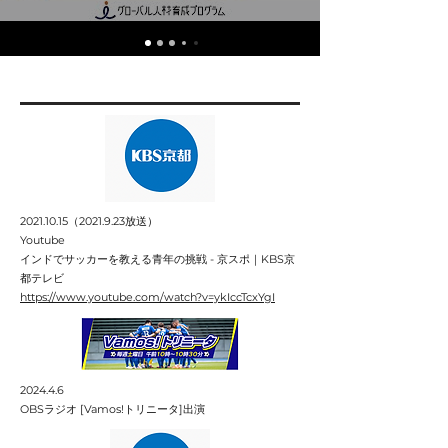
2021.10.15
（2021.9.23放送）
Youtube
インドでサッカーを教える青年の挑戦 - 京スポ｜KBS京
都テレビ
https://www.youtube.com/watch?v=ykIccTcxYgI
2024.4.6
OBSラジオ [Vamos!トリニータ]出演