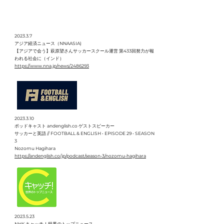
2023.3.7
アジア経済ニュース（NNAASIA)
【アジアで会う】萩原望さんサッカースクール運営 第433回努力が報
われる社会に（インド）
https://www.nna.jp/news/2486293
2023.3.10
ポッドキャスト andenglish.co ゲストスピーカー
サッカーと英語 // FOOTBALL & ENGLISH • EPISODE 29 • SEASON
3
Nozomu Hagihara
https://andenglish.co/jp/podcast/season-3/nozomu-hagihara
2023.5.23
NHK キャッチ！世界のトップニュース