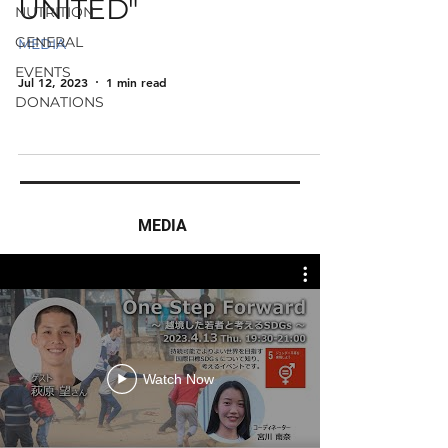
UNITED"
NUTRITION
GENERAL
MEDIA
EVENTS
Jul 12, 2023
1 min read
DONATIONS
MEDIA
Watch Now