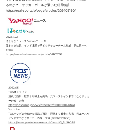
るのか？ サッカーボールが繋いだ成長物語
https://real-sports.jp/page/articles/202408190/
2022.4.22
ほとせなニュース/Yahooニュース
元トヨタ社員、インド北部で子どもサッカーチーム結成 夢は日本へ
の遠征
https://www.hotosena.com/article/14602699
2022.6.5
TOSオンライン
清武に西川・歴代トリ戦士も共鳴 元ユースがインドでつなぐサッカ
ーの輪 大分
https://tosonline.jp/news/20220602/00000004.html
Youtube
TOSテレビ大分News 清武に西川・歴代トリ戦士も共鳴 元ユースが
インドでつなぐサッカーの輪 大分 (22/06/02 16:30)
https://www.youtubecom/watch?v=mK3_5UJkOZ8