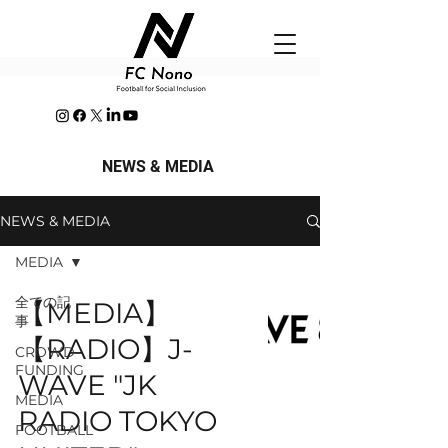
NEWS & MEDIA
NEWS & MEDIA
MEDIA
全ての記
【MEDIA】
事
【RADIO】J-
CROWD-
FUNDING
WAVE "JK
MEDIA
RADIO TOKYO
FOOTBALL