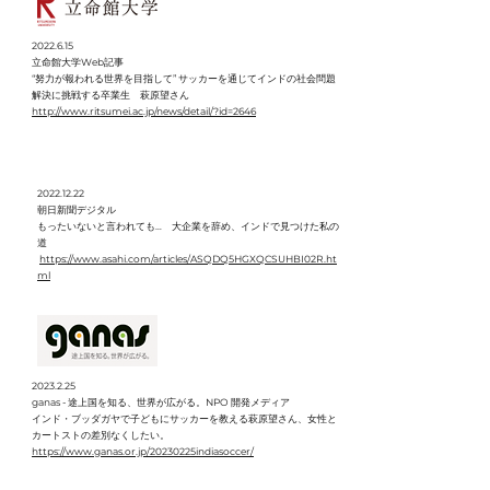
2022.6.15
立命館大学Web記事
“努力が報われる世界を目指して” サッカーを通じてインドの社会問題
解決に挑戦する卒業生 萩原望さん
http://www.ritsumei.ac.jp/news/detail/?id=2646
2022.12.22
朝日新聞デジタル
もったいないと言われても… 大企業を辞め、インドで見つけた私の
道
https://www.asahi.com/articles/ASQDQ5HGXQCSUHBI02R.ht
ml
2023.2.25
ganas - 途上国を知る、世界が広がる。NPO 開発メディア
インド・ブッダガヤで子どもにサッカーを教える萩原望さん、女性と
カートストの差別なくしたい。
https://www.ganas.or.jp/20230225indiasoccer/