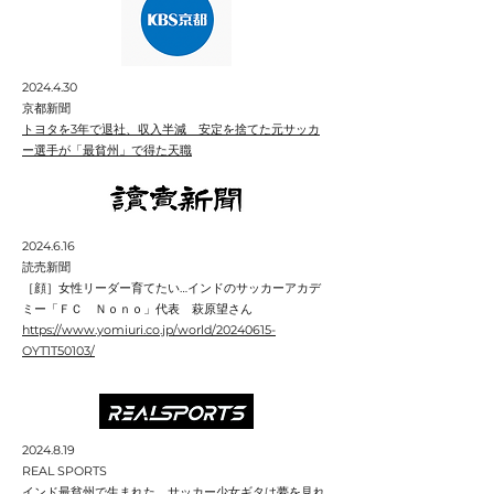
2024.4.30
京都新聞
トヨタを3年で退社、収入半減 安定を捨てた元サッカ
ー選手が「最貧州」で得た天職
2024.6.16
​読売新聞
［顔］女性リーダー育てたい…インドのサッカーアカデ
ミー「ＦＣ Ｎｏｎｏ」代表 萩原望さん
https://www.yomiuri.co.jp/world/20240615-
OYT1T50103/​
2024.8.19
REAL SPORTS
インド最貧州で生まれた、サッカー少女ギタは夢を見れ