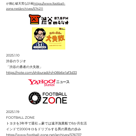
が挑む破天荒な計画
https://www.football-
zone.net/archives/574211
2025.1.10
​渋谷のラジオ
「渋谷の勇者の大失敗」
https://note.com/shiburadi/n/n08b6e1af3d33
2025.1.19
FOOTBALL ZONE
トヨタを3年半で退社→豪では遠洋漁業船で8か月生活
インドで2000キロをドリブルする男の異色の歩み
https://www.football-zone.net/archives/576737