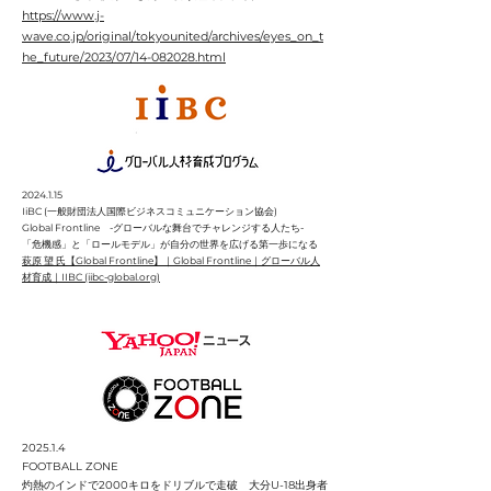
https://www.j-
wave.co.jp/original/tokyounited/archives/eyes_on_t
he_future/2023/07/14-082028.html
2024.1.15
IiBC (一般財団法人国際ビジネスコミュニケーション協会)
Global Frontline -グローバルな舞台でチャレンジする人たち-
「危機感」と「ロールモデル」が自分の世界を広げる第一歩になる
萩原 望 氏【Global Frontline】｜Global Frontline｜グローバル人
材育成｜IIBC (iibc-global.org)
2025.1.4​
FOOTBALL ZONE
灼熱のインドで2000キロをドリブルで走破 大分U-18出身者