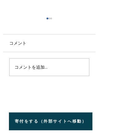
コメント
【挑戦記】ドリブルで
【挑戦記】中間点
コメントを追加…
インド国内2000km完
1000km突破！FC 
走！FC Nono代表が最
代表によるインド
終目的地の在インド日
2000kmドリブ
本国大使館に到着！
ンジの途中経過報
寄付をする（外部サイトへ移動）