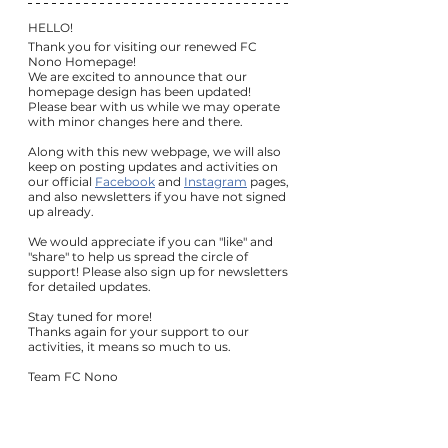
HELLO! 
Thank you for visiting our renewed FC 
Nono Homepage!
We are excited to announce that our 
homepage design has been updated! 
Please bear with us while we may operate 
with minor changes here and there.
Along with this new webpage, we will also 
keep on posting updates and activities on 
our official 
Facebook
 and 
Instagram
 pages, 
and also newsletters if you have not signed 
up already. 
We would appreciate if you can "like" and 
"share" to help us spread the circle of 
support! Please also sign up for newsletters 
for detailed updates.
Stay tuned for more!
Thanks again for your support to our 
activities, it means so much to us.
Team FC Nono