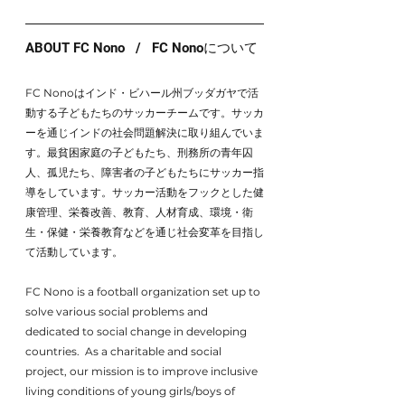
ABOUT FC Nono   /   FC Nonoについて
FC Nonoはインド・ビハール州ブッダガヤで活
動する子どもたちのサッカーチームです。サッカ
ーを通じインドの社会問題解決に取り組んでいま
す。最貧困家庭の子どもたち、刑務所の青年囚
人、孤児たち、障害者の子どもたちにサッカー指
導をしています。サッカー活動をフックとした健
康管理、栄養改善、教育、人材育成、環境・衛
生・保健・栄養教育などを通じ社会変革を目指し
て活動しています。
FC Nono is a football organization set up to 
solve various social problems and 
dedicated to social change in developing 
countries.  As a charitable and social 
project, our mission is to improve inclusive 
living conditions of young girls/boys of 