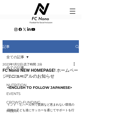
記事
全ての記事
2023年1月12日
読了時間: 2分
全ての記事
FC Nono NEW HOMEPAGE! ホームペー
ジリニューアルのお知らせ
FOOTBALL
NUTRITION
<ENGLISH TO FOLLOW JAPANESE>
EVENTS
CROWD-FUNDING
インド・ビハール州で貧困など恵まれない環境の
現地の子ども達にサッカーを通じてサポートを行
MEDIA