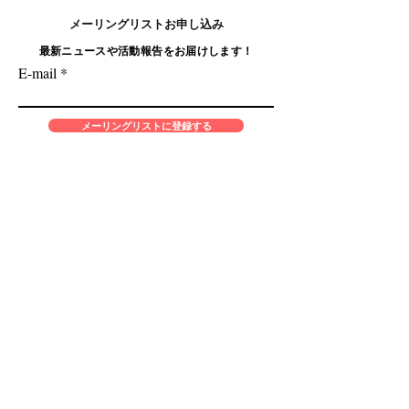
​メーリングリストお申し込み
最新ニュースや活動報告をお届けします！
E-mail
メーリングリストに登録する
​HOME
ABOUT US
ミッション
プロジェクト
創設者
運営メンバー・スタッフ
活動報告
JOIN
アンバサダー