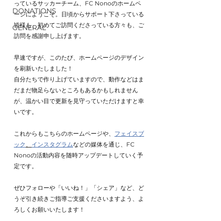
っているサッカーチーム、FC Nonoのホームペ
DONATIONS
ージにようこそ。日頃からサポート下さっている
皆様も、初めてご訪問くださっている方々も、ご
GENERAL
訪問を感謝申し上げます。
早速ですが、このたび、ホームページのデザイン
を刷新いたしました！
自分たちで作り上げていますので、動作などはま
だまだ物足らないところもあるかもしれません
が、温かい目で更新を見守っていただけますと幸
いです。
これからもこちらのホームページや、
フェイスブ
ック
、
インスタグラム
などの媒体を通じ、FC 
Nonoの活動内容を随時アップデートしていく予
定です。
ぜひフォローや「いいね！」「シェア」など、ど
うぞ引き続きご指導ご支援くださいますよう、よ
ろしくお願いいたします！