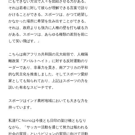
にもできない方法で人々を団結させる力がある。
それは若者に対して彼らが理解できる言葉で語り
かけることができる。スポーツは、かつて絶望し
かなかった場所に希望を生み出すことができる。
それは、政府よりも強力に人種の壁を打ち破る力
がある。スポーツは、あらゆる種類の差別を前に
して笑い飛ばす。」 
こちらは南アフリカ共和国の元大統領で、人種隔
離政策「アパルトヘイト」に対する反対運動のリ
ーダーであり、非暴力を貫き、南アフリカの平和
的な民主化を推進しました。そしてスポーツ愛好
家としても知られており、上記はスポーツの力を
説いた有名なスピーチです。
スポーツはインド農村地域においても大きな力を
持っています。
私達FC Nonoは今後とも日印の架け橋ともなり
ながら、「サッカー活動を通じて努力は報われる
社会の実現」というビジョンの実現に向けて活動