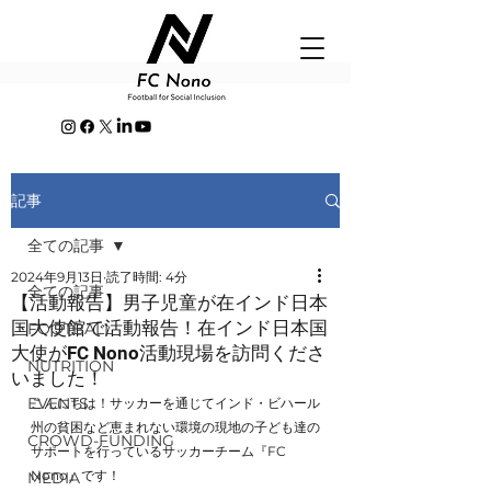
記事
全ての記事
2024年9月13日
読了時間: 4分
全ての記事
【活動報告】男子児童が在インド日本
国大使館で活動報告！在インド日本国
FOOTBALL
大使がFC Nono活動現場を訪問くださ
NUTRITION
いました！
EVENTS
こんにちは！サッカーを通じてインド・ビハール
州の貧困など恵まれない環境の現地の子ども達の
CROWD-FUNDING
サポートを行っているサッカーチーム『FC 
Nono』です！
MEDIA