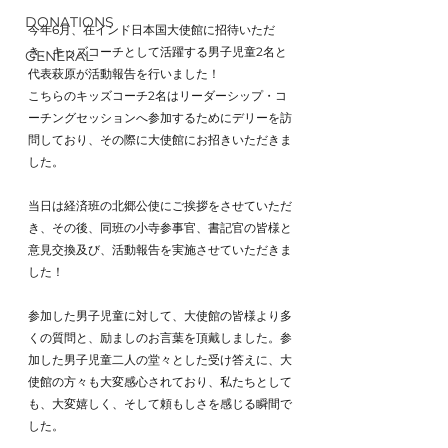
DONATIONS
今年6月、在インド日本国大使館に招待いただ
き、キッズコーチとして活躍する男子児童2名と
GENERAL
代表萩原が活動報告を行いました！
こちらのキッズコーチ2名はリーダーシップ・コ
ーチングセッションへ参加するためにデリーを訪
問しており、その際に大使館にお招きいただきま
した。
当日は経済班の北郷公使にご挨拶をさせていただ
き、その後、同班の小寺参事官、書記官の皆様と
意見交換及び、活動報告を実施させていただきま
した！
参加した男子児童に対して、大使館の皆様より多
くの質問と、励ましのお言葉を頂戴しました。参
加した男子児童二人の堂々とした受け答えに、大
使館の方々も大変感心されており、私たちとして
も、大変嬉しく、そして頼もしさを感じる瞬間で
した。