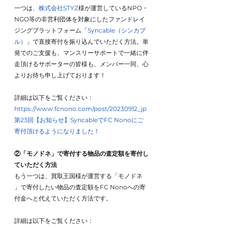
一つは、
株式会社STYZ
様が運営しているNPO・
NGO等の非営利団体を対象にしたファンドレイ
ジングプラットフォーム「
Syncable（シンカブ
ル）
」で直接寄付を振り込んでいただく方法。単
発でのご支援も、マンスリーサポートで一緒に伴
走頂けるサポーターの皆様も、メンバー一同、心
よりお待ち申し上げております！
詳細は以下をご覧ください：
https://www.fcnono.com/post/20230912_jp
第23回【お知らせ】SyncableでFC Nonoにご
寄付頂けるようになりました！
②「モノドネ」で寄付する物品の査定額を寄付し
ていただく方法
もう一つは、買取王国様が運営する「モノドネ 
」で寄付したい物品の査定額をFC Nonoへの寄
付金へと代えていただく方法です。
詳細は以下をご覧ください：