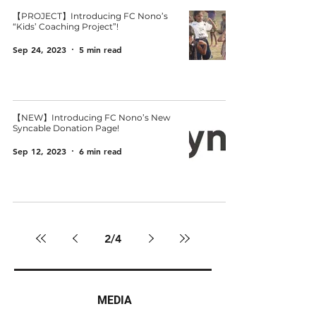
【PROJECT】Introducing FC Nono’s
“Kids’ Coaching Project”!
Sep 24, 2023
5 min read
【NEW】Introducing FC Nono’s New
Syncable Donation Page!
Sep 12, 2023
6 min read
2
/
4
MEDIA