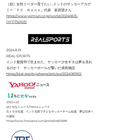
［顔］女性リーダー育てたい…インドのサッカーアカデ
ミー「ＦＣ Ｎｏｎｏ」代表 萩原望さん
https://www.yomiuri.co.jp/world/20240615-
OYT1T50103/​
2024.8.19
REAL SPORTS
インド最貧州で生まれた、サッカー少女ギタは夢を見れ
るのか？ サッカーボールが繋いだ成長物語
https://real-sports.jp/page/articles/202408190/
2022.4.22
ほとせなニュース/Yahooニュース
元トヨタ社員、インド北部で子どもサッカーチーム結成 夢は日本へ
の遠征
https://www.hotosena.com/article/14602699