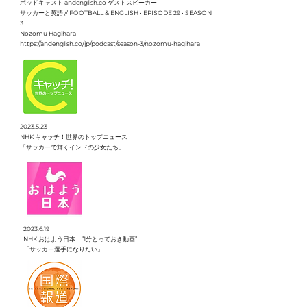
ポッドキャスト andenglish.co ゲストスピーカー
サッカーと英語 // FOOTBALL & ENGLISH • EPISODE 29 • SEASON
3
Nozomu Hagihara
https://andenglish.co/jp/podcast/season-3/nozomu-hagihara
2023.5.23
NHK キャッチ！世界のトップニュース
​「サッカーで輝くインドの少女たち」
2023.6.19
NHK おはよう日本 ”1分とっておき動画”
​「サッカー選手になりたい」