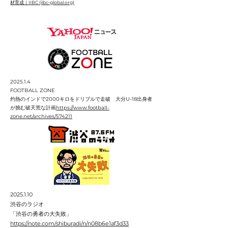
材育成｜IIBC (iibc-global.org)
2025.1.4​
FOOTBALL ZONE
灼熱のインドで2000キロをドリブルで走破 大分U-18出身者
が挑む破天荒な計画
https://www.football-
zone.net/archives/574211
2025.1.10
​渋谷のラジオ
「渋谷の勇者の大失敗」
https://note.com/shiburadi/n/n08b6e1af3d33