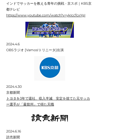
インドでサッカーを教える青年の挑戦 - 京スポ｜KBS京
都テレビ
https://www.youtube.com/watch?v=ykIccTcxYgI
2024.4.6
OBSラジオ [Vamos!トリニータ]出演
2024.4.30
京都新聞
トヨタを3年で退社、収入半減 安定を捨てた元サッカ
ー選手が「最貧州」で得た天職
2024.6.16
​読売新聞