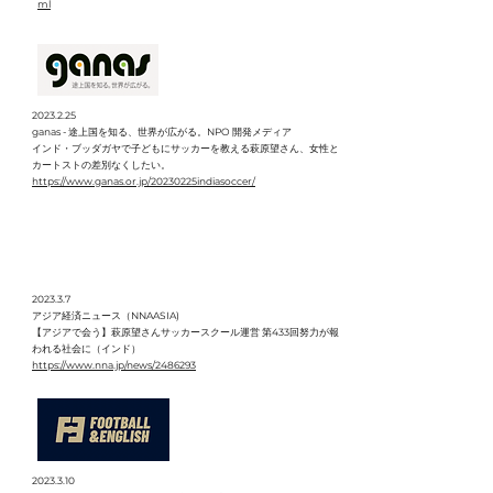
ml
2023.2.25
ganas - 途上国を知る、世界が広がる。NPO 開発メディア
インド・ブッダガヤで子どもにサッカーを教える萩原望さん、女性と
カートストの差別なくしたい。
https://www.ganas.or.jp/20230225indiasoccer/
2023.3.7
アジア経済ニュース（NNAASIA)
【アジアで会う】萩原望さんサッカースクール運営 第433回努力が報
われる社会に（インド）
https://www.nna.jp/news/2486293
2023.3.10