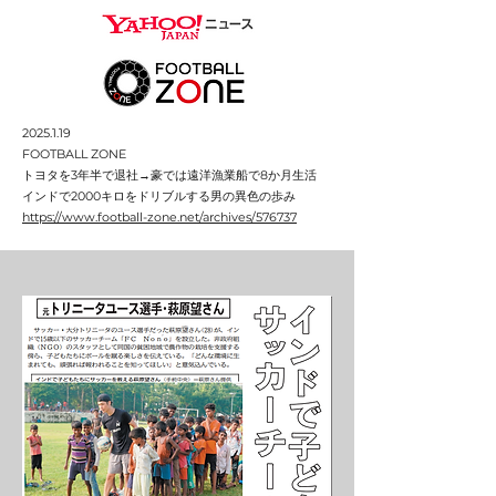
2025.1.19
FOOTBALL ZONE
トヨタを3年半で退社→豪では遠洋漁業船で8か月生活
インドで2000キロをドリブルする男の異色の歩み
https://www.football-zone.net/archives/576737