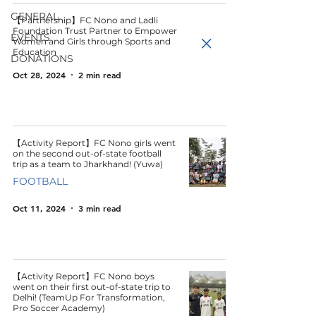
GENERAL
【Partnership】FC Nono and Ladli
Foundation Trust Partner to Empower
EVENTS
Women and Girls through Sports and
Education
DONATIONS
Oct 28, 2024
2 min read
【Activity Report】FC Nono girls went
on the second out-of-state football
trip as a team to Jharkhand! (Yuwa)
FOOTBALL
Oct 11, 2024
3 min read
【Activity Report】FC Nono boys
went on their first out-of-state trip to
Delhi! (TeamUp For Transformation,
Pro Soccer Academy)