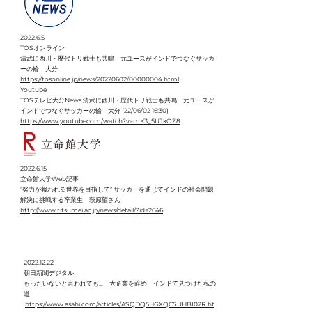
2022.6.5
TOSオンライン
清武に西川・歴代トリ戦士も共鳴 元ユースがインドでつなぐサッカ
ーの輪 大分
https://tosonline.jp/news/20220602/00000004.html
Youtube
TOSテレビ大分News 清武に西川・歴代トリ戦士も共鳴 元ユースが
インドでつなぐサッカーの輪 大分 (22/06/02 16:30)
https://www.youtubecom/watch?v=mK3_5UJkOZ8
2022.6.15
立命館大学Web記事
“努力が報われる世界を目指して” サッカーを通じてインドの社会問題
解決に挑戦する卒業生 萩原望さん
http://www.ritsumei.ac.jp/news/detail/?id=2646
2022.12.22
朝日新聞デジタル
もったいないと言われても… 大企業を辞め、インドで見つけた私の
道
https://www.asahi.com/articles/ASQDQ5HGXQCSUHBI02R.ht