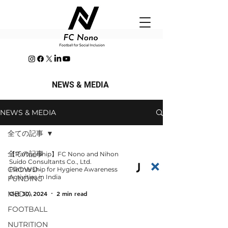
NEWS & MEDIA
NEWS & MEDIA
全ての記事
全ての記事
【Partnership】FC Nono and Nihon
Suido Consultants Co., Ltd.
CROWD-
Partnership for Hygiene Awareness
Activities in India
FUNDING
MEDIA
Oct 30, 2024
2 min read
FOOTBALL
NUTRITION